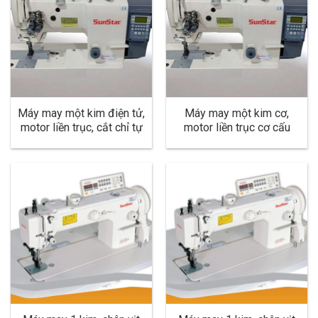
Máy may một kim điện tử,
Máy may một kim cơ,
motor liền trục, cắt chỉ tự
motor liền trục cơ cấu
động, nâng hạ chân vịt tự
đẩy đồng bộ, cắt chỉ tự
động, cơ cấu đẩy đồng
động, ổ lớn, ổ ngữa –
bộ, cắt chỉ tự động, ổ lớn,
dùng cho hàng trung bình
ổ ngữa – dùng cho hàng
và dày KM-5710B
trung bình và dày KM-
5710BL-7K