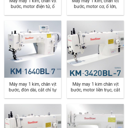
Máy may 1 kim, chân vịt
Máy may 1 kim, chân vịt
bước, motor điện tử, ổ
bước, motor cơ, ổ lớn,
lớn, đòn dài, cắt chỉ tự
đòn dài, dùng cho hàng
động, dùng cho hàng dày
dày KM-640BL
KM-640BL-7
Máy may 1 kim, chân vịt
Máy may 1 kim chân vịt
bước, đòn dài, cắt chỉ tự
bước, motor liền trục, cắt
động, ổ lớn dùng cho
chỉ tự động, ổ lớn, dùng
hàng dày KM-1640BL-7
cho hàng dày KM-
3420BL-7