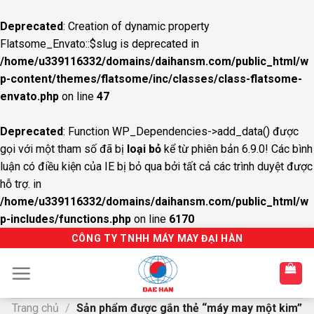
Deprecated
: Creation of dynamic property
Flatsome_Envato::$slug is deprecated in
/home/u339116332/domains/daihansm.com/public_html/w
p-content/themes/flatsome/inc/classes/class-flatsome-
envato.php
on line
47
Deprecated
: Function WP_Dependencies->add_data() được
gọi với một tham số đã bị
loại bỏ
kể từ phiên bản 6.9.0! Các bình
luận có điều kiện của IE bị bỏ qua bởi tất cả các trình duyệt được
hỗ trợ. in
/home/u339116332/domains/daihansm.com/public_html/w
p-includes/functions.php
on line
6170
S
CÔNG TY TNHH MÁY MAY ĐẠI HÀN
k
i
p
t
Trang chủ
/
Sản phẩm được gắn thẻ “máy may một kim”