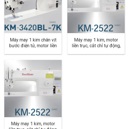
Máy may 1 kim chân vịt
Máy may 1 kim, motor
bước điện tử, motor liền
liền trục, cắt chỉ tự động,
trục, cắt chỉ tự động, nâng
nâng chân vịt tự động,
chân vịt tự động, dùng
dùng cho hàng trung bình,
cho hàng dày KM-
dày KM-2522B
3420BL-7K
Máy may 1 kim, motor