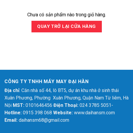
o
c
Chưa có sản phẩm nào trong giỏ hàng.
o
n
QUAY TRỞ LẠI CỬA HÀNG
t
e
n
t
CÔNG TY TNHH MÁY MAY ĐẠI HÀN
Địa chỉ
: Căn nhà số 44, lô BT5, dự án khu nhà ở sinh thái
Xuân Phương, Phường Xuân Phương, Quận Nam Từ liêm, Hà
Nội
MST:
0101646456
Điện Thoại:
024 3785 5051-
Hotline:
0915 398 068
Website:
www.daihansm.com
Email:
daihansm68@gmail.com