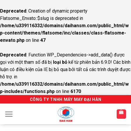
Deprecated
: Creation of dynamic property
Flatsome_Envato::$slug is deprecated in
/home/u339116332/domains/daihansm.com/public_html/w
p-content/themes/flatsome/inc/classes/class-flatsome-
envato.php
on line
47
Deprecated
: Function WP_Dependencies->add_data() được
gọi với một tham số đã bị
loại bỏ
kể từ phiên bản 6.9.0! Các bình
luận có điều kiện của IE bị bỏ qua bởi tất cả các trình duyệt được
hỗ trợ. in
/home/u339116332/domains/daihansm.com/public_html/w
p-includes/functions.php
on line
6170
S
CÔNG TY TNHH MÁY MAY ĐẠI HÀN
k
i
p
t