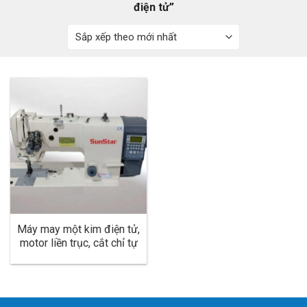
điện tử”
o
c
o
n
t
e
n
t
Máy may một kim điện tử,
motor liền trục, cắt chỉ tự
động, nâng hạ chân vịt tự
động, cơ cấu đẩy đồng
bộ, cắt chỉ tự động, ổ lớn,
ổ ngữa – dùng cho hàng