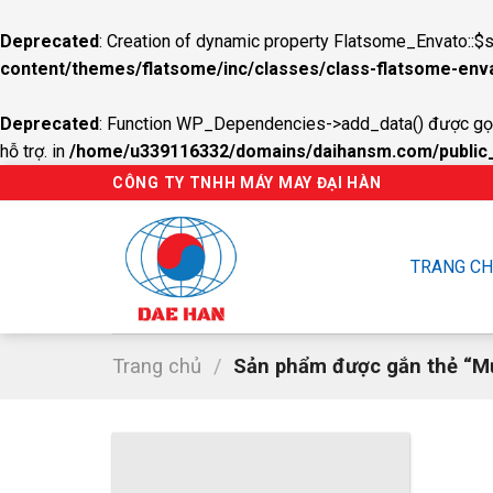
Deprecated
: Creation of dynamic property Flatsome_Envato::$s
content/themes/flatsome/inc/classes/class-flatsome-env
Deprecated
: Function WP_Dependencies->add_data() được gọi
hỗ trợ. in
/home/u339116332/domains/daihansm.com/public_h
Skip
CÔNG TY TNHH MÁY MAY ĐẠI HÀN
to
content
TRANG C
Trang chủ
/
Sản phẩm được gắn thẻ “Mự