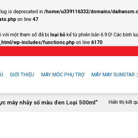
lug is deprecated in
/home/u339116332/domains/daihansm.c
ato.php
on line
47
 với một tham số đã bị
loại bỏ
kể từ phiên bản 6.9.0! Các bình lu
tml/wp-includes/functions.php
on line
6170
HỦ
GIỚI THIỆU
MÁY MÓC PHỤ TRỢ
MÁY MAY SUNSTAR
c máy nhảy số màu đen Loại 500ml”
Hiển thị kết q