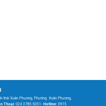
N
sinh thái Xuân Phương, Phường Xuân Phương,
ện Thoại:
024 3785 5051-
Hotline:
0915