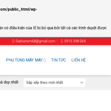
om/public_html/wp-
ận có điều kiện của IE bị bỏ qua bởi tất cả các trình duyệt được
Daihansm68@gmail.com
0915 398 068
PHỤ TÙNG MÁY MAY
TIN TỨC
LIÊN HỆ
uả duy nhất