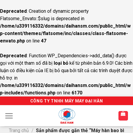
Deprecated
: Creation of dynamic property
Flatsome_Envato::$slug is deprecated in
/home/u339116332/domains/daihansm.com/public_html/w
p-content/themes/flatsome/inc/classes/class-flatsome-
envato.php
on line
47
Deprecated
: Function WP_Dependencies->add_data() được
gọi với một tham số đã bị
loại bỏ
kể từ phiên bản 6.9.0! Các bình
luận có điều kiện của IE bị bỏ qua bởi tất cả các trình duyệt được
hỗ trợ. in
/home/u339116332/domains/daihansm.com/public_html/w
p-includes/functions.php
on line
6170
S
CÔNG TY TNHH MÁY MAY ĐẠI HÀN
k
i
p
t
Trang chủ
/
Sản phẩm được gắn thẻ “Máy hàn bao bì