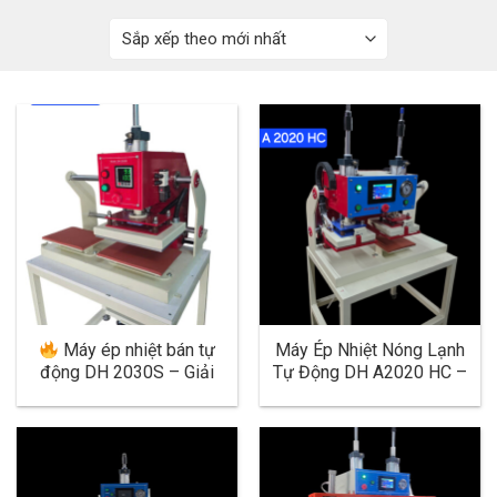
o
c
o
n
t
e
n
t
Máy ép nhiệt bán tự
Máy Ép Nhiệt Nóng Lạnh
động DH 2030S – Giải
Tự Động DH A2020 HC –
pháp ép chuyển nhiệt hiệu
Giải Pháp Ép Chuyên
quả cho xưởng may hiện
Nghiệp, Hiệu Quả Cao
đại