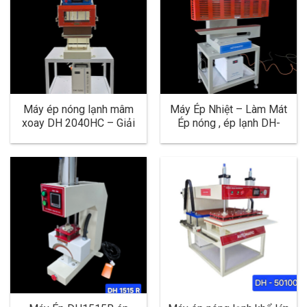
Máy ép nóng lạnh mâm
Máy Ép Nhiệt – Làm Mát
xoay DH 2040HC – Giải
Ép nóng , ép lạnh DH-
pháp tối ưu cho ngành
10100HC | Giải Pháp Ép
may mặc
Hiệu Quả Ép mex, ép logo
, ép đường may Cho
Ngành May Mặc