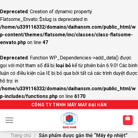
Deprecated
: Creation of dynamic property
Flatsome_Envato::$slug is deprecated in
/home/u339116332/domains/daihansm.com/public_html/w
p-content/themes/flatsome/inc/classes/class-flatsome-
envato.php
on line
47
Deprecated
: Function WP_Dependencies->add_data() được
gọi với một tham số đã bị
loại bỏ
kể từ phiên bản 6.9.0! Các bình
luận có điều kiện của IE bị bỏ qua bởi tất cả các trình duyệt được
hỗ trợ. in
/home/u339116332/domains/daihansm.com/public_html/w
p-includes/functions.php
on line
6170
S
CÔNG TY TNHH MÁY MAY ĐẠI HÀN
k
i
p
t
Trang chủ
/
Sản phẩm được gắn thẻ “Máy ép nhiệt”