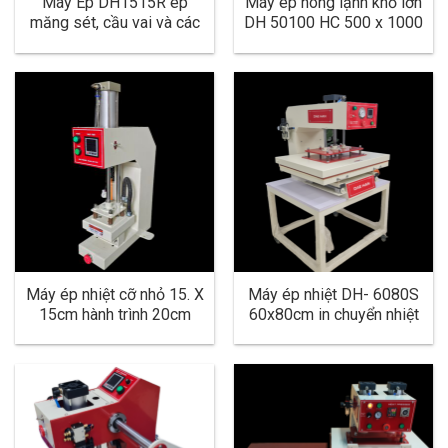
Máy Ép DH1515R ép
Máy ép nóng lạnh khổ lớn
măng sét, cầu vai và các
DH 50100 HC 500 x 1000
chi tiết cong
mm
Máy ép nhiệt cỡ nhỏ 15. X
Máy ép nhiệt DH- 6080S
15cm hành trình 20cm
60x80cm in chuyển nhiệt