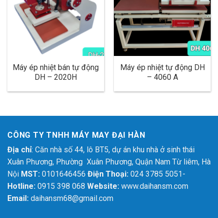
Máy ép nhiệt bán tự động
Máy ép nhiệt tự động DH
DH – 2020H
– 4060 A
CÔNG TY TNHH MÁY MAY ĐẠI HÀN
Địa chỉ
: Căn nhà số 44, lô BT5, dự án khu nhà ở sinh thái
Xuân Phương, Phường Xuân Phương, Quận Nam Từ liêm, Hà
Nội
MST:
0101646456
Điện Thoại:
024 3785 5051-
Hotline:
0915 398 068
Website:
www.daihansm.com
Email:
daihansm68@gmail.com