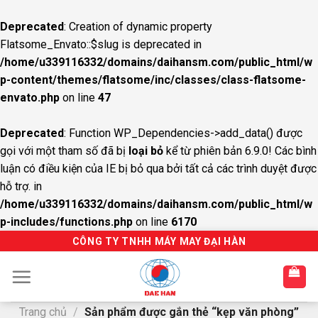
Deprecated
: Creation of dynamic property
Flatsome_Envato::$slug is deprecated in
/home/u339116332/domains/daihansm.com/public_html/w
p-content/themes/flatsome/inc/classes/class-flatsome-
envato.php
on line
47
Deprecated
: Function WP_Dependencies->add_data() được
gọi với một tham số đã bị
loại bỏ
kể từ phiên bản 6.9.0! Các bình
luận có điều kiện của IE bị bỏ qua bởi tất cả các trình duyệt được
hỗ trợ. in
/home/u339116332/domains/daihansm.com/public_html/w
p-includes/functions.php
on line
6170
S
CÔNG TY TNHH MÁY MAY ĐẠI HÀN
k
i
p
t
Trang chủ
/
Sản phẩm được gắn thẻ “kẹp văn phòng”