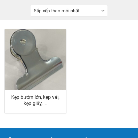
o
c
o
n
t
e
n
t
Kẹp bướm lớn, kẹp vải,
kẹp giấy, …