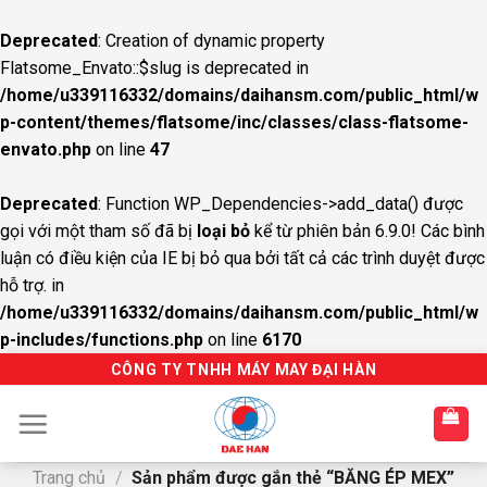
Deprecated
: Creation of dynamic property
Flatsome_Envato::$slug is deprecated in
/home/u339116332/domains/daihansm.com/public_html/w
p-content/themes/flatsome/inc/classes/class-flatsome-
envato.php
on line
47
Deprecated
: Function WP_Dependencies->add_data() được
gọi với một tham số đã bị
loại bỏ
kể từ phiên bản 6.9.0! Các bình
luận có điều kiện của IE bị bỏ qua bởi tất cả các trình duyệt được
hỗ trợ. in
/home/u339116332/domains/daihansm.com/public_html/w
p-includes/functions.php
on line
6170
S
CÔNG TY TNHH MÁY MAY ĐẠI HÀN
k
i
p
t
Trang chủ
/
Sản phẩm được gắn thẻ “BĂNG ÉP MEX”