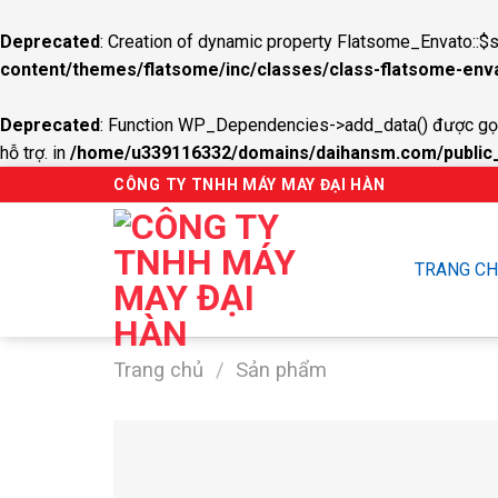
Deprecated
: Creation of dynamic property Flatsome_Envato::$s
content/themes/flatsome/inc/classes/class-flatsome-env
Deprecated
: Function WP_Dependencies->add_data() được gọi
hỗ trợ. in
/home/u339116332/domains/daihansm.com/public_h
Skip
CÔNG TY TNHH MÁY MAY ĐẠI HÀN
to
content
TRANG C
Trang chủ
/
Sản phẩm