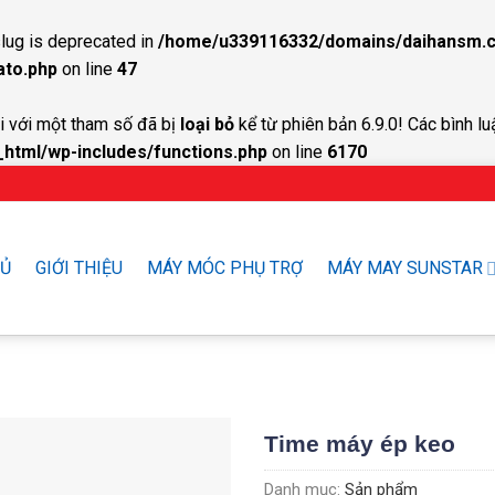
lug is deprecated in
/home/u339116332/domains/daihansm.c
ato.php
on line
47
 với một tham số đã bị
loại bỏ
kể từ phiên bản 6.9.0! Các bình lu
tml/wp-includes/functions.php
on line
6170
HỦ
GIỚI THIỆU
MÁY MÓC PHỤ TRỢ
MÁY MAY SUNSTAR
Time máy ép keo
Danh mục:
Sản phẩm