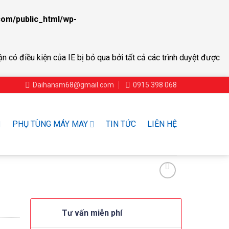
om/public_html/wp-
ận có điều kiện của IE bị bỏ qua bởi tất cả các trình duyệt được
Daihansm68@gmail.com
0915 398 068
PHỤ TÙNG MÁY MAY
TIN TỨC
LIÊN HỆ
Tư vấn miễn phí