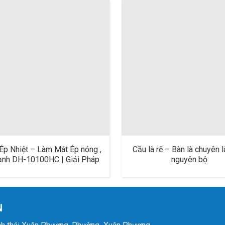
Ép Nhiệt – Làm Mát Ép nóng ,
Cầu là rẽ – Bàn là chuyên 
ạnh DH-10100HC | Giải Pháp
nguyên bộ
iệu Quả Ép mex, ép logo , ép
ng may Cho Ngành May Mặc
N