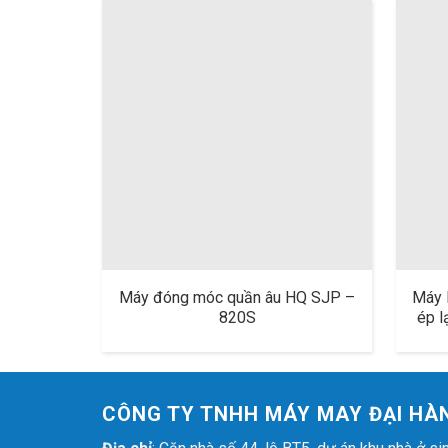
Máy đóng móc quần âu HQ SJP –
Máy 
820S
ép l
Ép H
đườ
CÔNG TY TNHH MÁY MAY ĐẠI HÀ