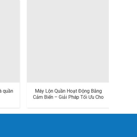
là quần
Máy Lộn Quần Hoạt Động Bằng
Bàn 
Cảm Biến – Giải Pháp Tối Ưu Cho
khô
Ngành May Mặc