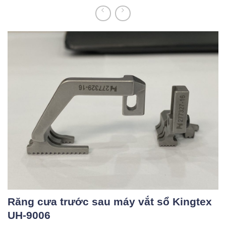
o
c
o
n
t
e
n
t
Răng cưa trước sau máy vắt sổ Kingtex
UH-9006