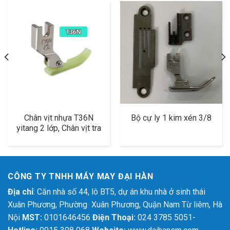
Chân vịt nhựa T36N
Bộ cự ly 1 kim xén 3/8
yitang 2 lớp, Chân vịt tra
khóa nhựa, chân vịt 1
giỏ
CÔNG TY TNHH MÁY MAY ĐẠI HÀN
Địa chỉ
: Căn nhà số 44, lô BT5, dự án khu nhà ở sinh thái
Xuân Phương, Phường Xuân Phương, Quận Nam Từ liêm, Hà
Nội
MST:
0101646456
Điện Thoại:
024 3785 5051-