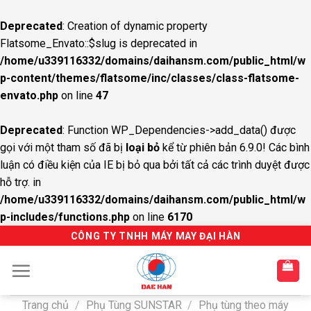
Deprecated
: Creation of dynamic property
Flatsome_Envato::$slug is deprecated in
/home/u339116332/domains/daihansm.com/public_html/w
p-content/themes/flatsome/inc/classes/class-flatsome-
envato.php
on line
47
Deprecated
: Function WP_Dependencies->add_data() được
gọi với một tham số đã bị
loại bỏ
kể từ phiên bản 6.9.0! Các bình
luận có điều kiện của IE bị bỏ qua bởi tất cả các trình duyệt được
hỗ trợ. in
/home/u339116332/domains/daihansm.com/public_html/w
p-includes/functions.php
on line
6170
S
CÔNG TY TNHH MÁY MAY ĐẠI HÀN
k
i
p
t
Trang chủ
/
Phụ Tùng SUNSTAR
/
Phụ tùng theo máy