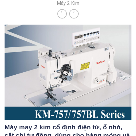
Máy 2 Kim
o
c
o
n
t
e
n
t
Máy may 2 kim cố định điện tử, ổ nhỏ,
cắt chỉ tự động, dùng cho hàng mỏng và