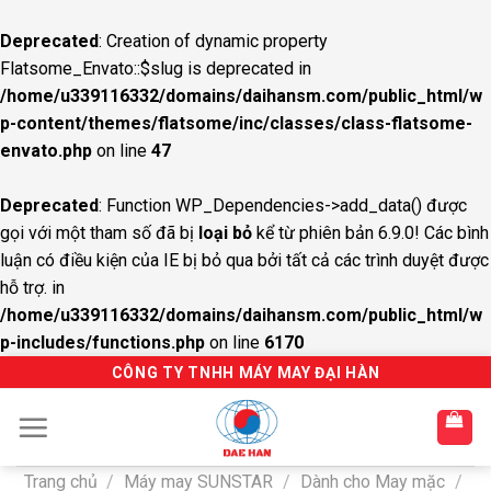
Deprecated
: Creation of dynamic property
Flatsome_Envato::$slug is deprecated in
/home/u339116332/domains/daihansm.com/public_html/w
p-content/themes/flatsome/inc/classes/class-flatsome-
envato.php
on line
47
Deprecated
: Function WP_Dependencies->add_data() được
gọi với một tham số đã bị
loại bỏ
kể từ phiên bản 6.9.0! Các bình
luận có điều kiện của IE bị bỏ qua bởi tất cả các trình duyệt được
hỗ trợ. in
/home/u339116332/domains/daihansm.com/public_html/w
p-includes/functions.php
on line
6170
S
CÔNG TY TNHH MÁY MAY ĐẠI HÀN
k
i
p
t
Trang chủ
/
Máy may SUNSTAR
/
Dành cho May mặc
/