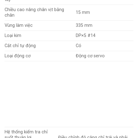
Chiều cao nâng chân vịt bằng
15 mm
chân
Vùng làm việc
335 mm
Loại kim
DP×5 #14
Cắt chỉ tự động
Có
Loại động cơ
Động cơ servo
Hệ thống kiểm tra chỉ
suốt thuận lợi
Điều chỉnh độ căng chỉ trái và phải