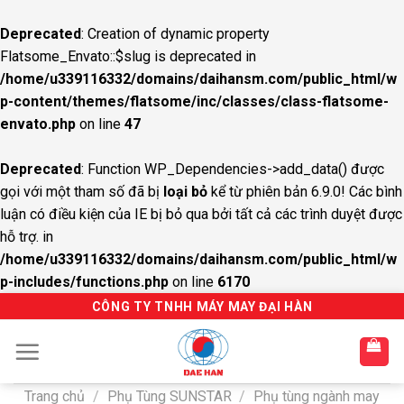
Deprecated
: Creation of dynamic property
Flatsome_Envato::$slug is deprecated in
/home/u339116332/domains/daihansm.com/public_html/w
p-content/themes/flatsome/inc/classes/class-flatsome-
envato.php
on line
47
Deprecated
: Function WP_Dependencies->add_data() được
gọi với một tham số đã bị
loại bỏ
kể từ phiên bản 6.9.0! Các bình
luận có điều kiện của IE bị bỏ qua bởi tất cả các trình duyệt được
hỗ trợ. in
/home/u339116332/domains/daihansm.com/public_html/w
p-includes/functions.php
on line
6170
S
CÔNG TY TNHH MÁY MAY ĐẠI HÀN
k
i
p
t
Trang chủ
/
Phụ Tùng SUNSTAR
/
Phụ tùng ngành may