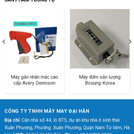
Máy gắn nhãn mác cao
Máy đếm sản lượng
cấp Avery Dennison
Bosung-Korea
10312
CÔNG TY TNHH MÁY MAY ĐẠI HÀN
Địa chỉ
: Căn nhà số 44, lô BT5, dự án khu nhà ở sinh thái
Xuân Phương, Phường Xuân Phương, Quận Nam Từ liêm, Hà