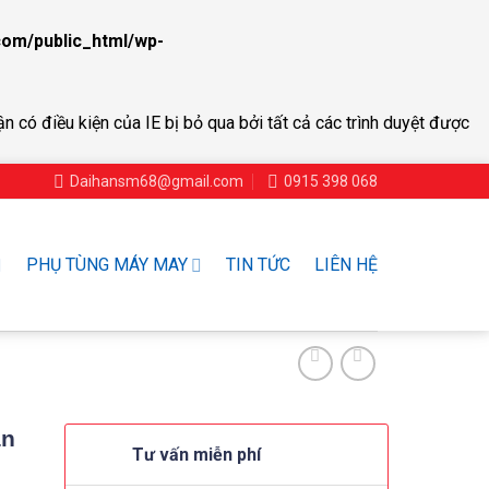
om/public_html/wp-
ận có điều kiện của IE bị bỏ qua bởi tất cả các trình duyệt được
Daihansm68@gmail.com
0915 398 068
PHỤ TÙNG MÁY MAY
TIN TỨC
LIÊN HỆ
ân
Tư vấn miễn phí