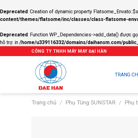
Deprecated
: Creation of dynamic property Flatsome_Envato::$s
content/themes/flatsome/inc/classes/class-flatsome-env
Deprecated
: Function WP_Dependencies->add_data() được gọi
hỗ trợ. in
/home/u339116332/domains/daihansm.com/public_h
Skip
CÔNG TY TNHH MÁY MAY ĐẠI HÀN
to
content
TRANG C
Trang chủ
/
Phụ Tùng SUNSTAR
/
Phụ 