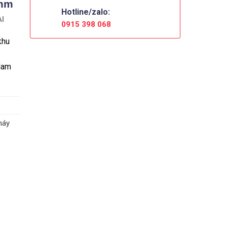
8mm
Hotline/zalo:
I
0915 398 068
khu
Nam
máy