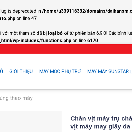
lug is deprecated in
/home/u339116332/domains/daihansm.c
ato.php
on line
47
 với một tham số đã bị
loại bỏ
kể từ phiên bản 6.9.0! Các bình lu
tml/wp-includes/functions.php
on line
6170
HỦ
GIỚI THIỆU
MÁY MÓC PHỤ TRỢ
MÁY MAY SUNSTAR
tùng theo máy
Chân vịt máy trụ ch
vịt máy may giầy da